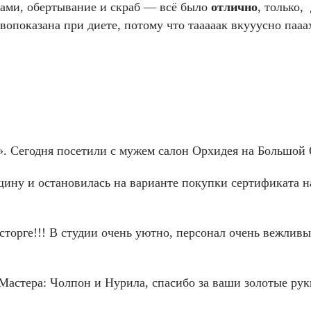
ками, обертывание и скраб — всё было
отлично
, только,
вопоказана при диете, потому что тааааак вкууусно п
». Сегодня посетили с мужем салон Орхидея на Большой
щину и остановилась на варианте покупки сертификата н
восторге!!! В студии очень уютно, персонал очень вежли
 Мастера: Чолпон и Нурила, спасибо за ваши золотые рук