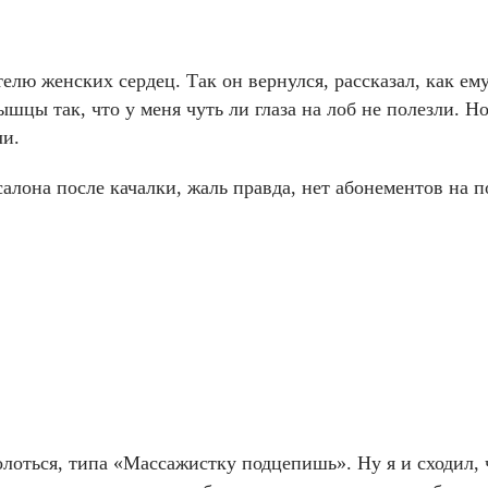
лю женских сердец. Так он вернулся, рассказал, как ем
ышцы так, что у меня чуть ли глаза на лоб не полезли.
ли.
лона после качалки, жаль правда, нет абонементов на по
!
лоться, типа «Массажистку подцепишь». Ну я и сходил, ч