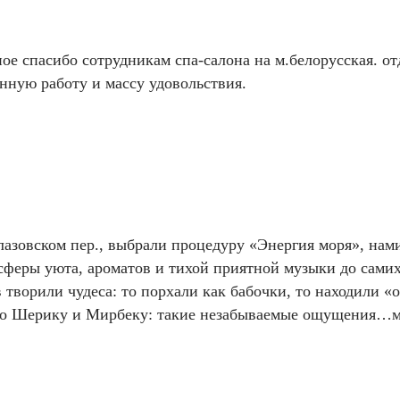
ое спасибо сотрудникам спа-салона на м.белорусская. от
нную работу и массу удовольствия.
 Глазовском пер., выбрали процедуру «Энергия моря», на
осферы уюта, ароматов и тихой приятной музыки до сами
в творили чудеса: то порхали как бабочки, то находили
бо Шерику и Мирбеку: такие незабываемые ощущения…м