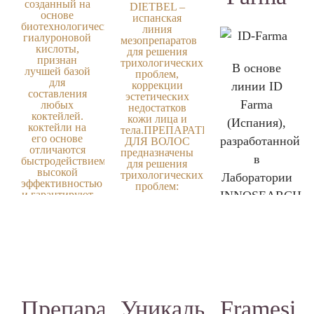
созданный на
гибкость
DIETBEL –
международном
основе
испанская
конгрессе в
производства,
биотехнологической
линия
Монако
гиалуроновой
мезопрепаратов
что
Revitacare был
кислоты,
для решения
назван в числе
позволяет
признан
трихологических
лучших
В основе
лучшей базой
проблем,
брендов года.
оперативно
для
коррекции
линии
ID
составления
менять
эстетических
Препараты
Farma
любых
недостатков
номенклатуру
коктейлей.
кожи лица и
(Испания)
линии
,
коктейли на
тела.
ПРЕПАРАТЫ
выпускаемой
его основе
разработанной
Revitacare –
ДЛЯ ВОЛОС
отличаются
продукции,
предназначены
оптимальное
в
быстродействием,
для решения
вводить
высокой
трихологических
Лаборатории
решение
эффективностью
проблем:
новые
и гарантируют
INNOSEARCH,
сложных
алопеции
позиции и
длительное
(диффузной,
проблем
лежат
сохранение
очаговой),
модернизировать
полученного
себореи,
принципы
результата.
О
уже
повреждения
1.
Готовые
эффективности
препарате
стержня
выпускаемые.
«Гиалуформ
стерильные
волоса,
и
мезолифт»
нарушения
Рецептура
многокомпонент
безопасности.
пигментации
препаратов
волос (ранняя
коктейли
«Гиалуформ
Препараты
Уникальная
Framesi
Входящие в
седина).