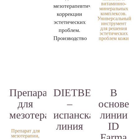
витаминно-
мезотерапевтической
минеральных
коррекции
комплексов.
Универсальный
эстетических
инструмент
для решения
проблем.
эстетических
Производство
проблем кожи
лица, тела и
ООО
волосистой
части головы
«Лаборатория
у пациентов
ТОСКАНИ»,
любого
возраста.
Россия.
Компания
Revitacare
основана в
Особенность
2003 году и
Препарат
DIETBEL
В
линии
включает в
себя завод по
«СКИНАСИЛ»
для
–
основе
производству
продукции для
—
мезотерапии
испанская
линии
эстетической
небольшой
медицины и
научно-
линия
ID
объем
исследовательскую
Препарат для
продукции и
лабораторию.
Farma
мезотерапии,
В 2010 году на