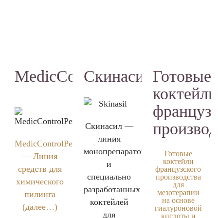
MedicControlPeel
Скинасил
Готовые
коктейли
французс
производ
Скинасил
—
линия
MedicControlPeel
монопрепаратов
Готовые
— Линия
коктейли
и
средств для
французского
специально
производства
химического
для
разработанных
мезотерапии
пилинга
на основе
коктейлей
(далее…)
гиалуроновой
для
кислоты и