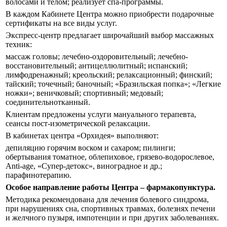
волосами и телом; реализует спа-программы.
В каждом Кабинете Центра можно приобрести подарочные
сертификаты на все виды услуг.
Экспресс-центр предлагает широчайший выбор массажных
техник:
массаж головы; лечебно-оздоровительный; лечебно-
восстановительный; антицеллюлитный; испанский;
лимфодренажный; креольский; релаксационный; финский;
тайский; точечный; баночный; «Бразильская попка»; «Легкие
ножки»; веничковый; спортивный; медовый;
соединительнотканный.
Клиентам предложены услуги мануального терапевта,
сеансы пост-изометрической релаксации.
В кабинетах центра «Орхидея» выполняют:
депиляцию горячим воском и сахаром; пилинги;
обертывания томатное, облепиховое, грязево-водорослевое,
Anti-age, «Супер-детокс», виноградное и др.;
парафинотерапию.
Особое направление работы Центра – фармакопунктура.
Методика рекомендована для лечения болевого синдрома,
при нарушениях сна, спортивных травмах, болезнях печени
и желчного пузыря, импотенции и при других заболеваниях.