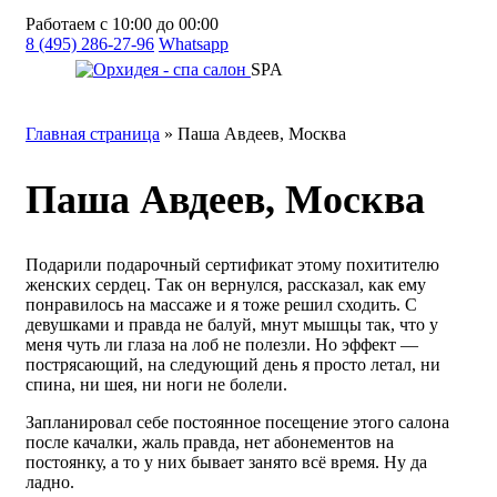
Работаем с 10:00 до 00:00
8 (495) 286-27-96
Whatsapp
SPA
Главная страница
»
Паша Авдеев, Москва
Паша Авдеев, Москва
Подарили подарочный сертификат этому похитителю
женских сердец. Так он вернулся, рассказал, как ему
понравилось на массаже и я тоже решил сходить. С
девушками и правда не балуй, мнут мышцы так, что у
меня чуть ли глаза на лоб не полезли. Но эффект —
пострясающий, на следующий день я просто летал, ни
спина, ни шея, ни ноги не болели.
Запланировал себе постоянное посещение этого салона
после качалки, жаль правда, нет абонементов на
постоянку, а то у них бывает занято всё время. Ну да
ладно.