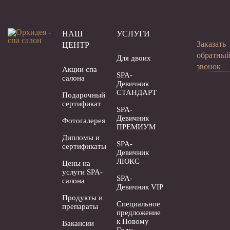
НАШ
УСЛУГИ
Заказать
ЦЕНТР
обратны
Для двоих
звонок
Акции спа
SPA-
салона
Девичник
СТАНДАРТ
Подарочный
сертификат
SPA-
Девичник
Фотогалерея
ПРЕМИУМ
Дипломы и
SPA-
сертификаты
Девичник
ЛЮКС
Цены на
услуги SPA-
SPA-
салона
Девичник VIP
Продукты и
Специальное
препараты
предложение
к Новому
Вакансии