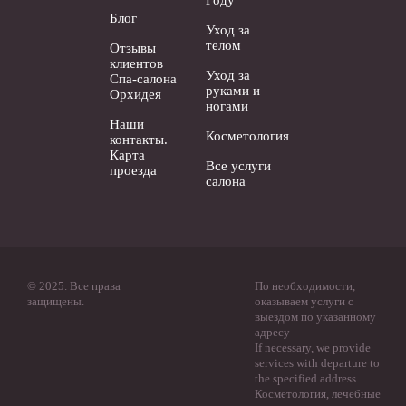
Году
Блог
Уход за
телом
Отзывы
клиентов
Уход за
Спа-салона
руками и
Орхидея
ногами
Наши
Косметология
контакты.
Карта
Все услуги
проезда
салона
© 2025. Все права
По необходимости,
защищены.
оказываем услуги с
выездом по указанному
адресу
If necessary, we provide
services with departure to
the specified address
Косметология, лечебные