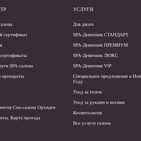
ТР
УСЛУГИ
салона
Для двоих
й сертификат
SPA-Девичник СТАНДАРТ
я
SPA-Девичник ПРЕМИУМ
 сертификаты
SPA-Девичник ЛЮКС
луги SPA-салона
SPA-Девичник VIP
 препараты
Специальное предложение к Но
Году
Уход за телом
Уход за руками и ногами
ентов Спа-салона Орхидея
Косметология
кты. Карта проезда
Все услуги салона