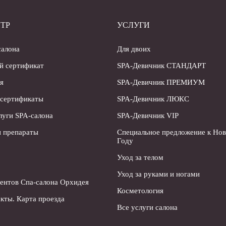
ТР
УСЛУГИ
салона
Для двоих
й сертификат
SPA-Девичник СТАНДАРТ
я
SPA-Девичник ПРЕМИУМ
 сертификаты
SPA-Девичник ЛЮКС
луги SPA-салона
SPA-Девичник VIP
 препараты
Специальное предложение к Но
Году
Уход за телом
Уход за руками и ногами
ентов Спа-салона Орхидея
Косметология
кты. Карта проезда
Все услуги салона