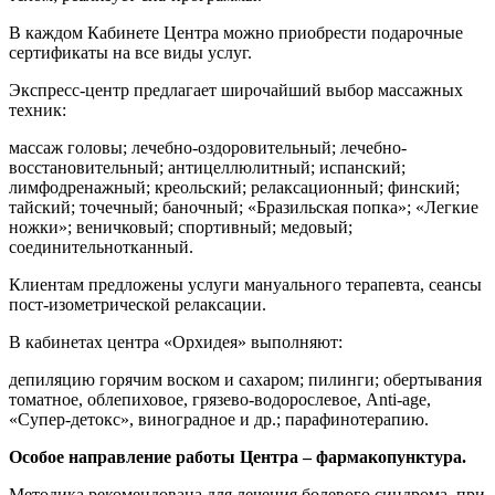
В каждом Кабинете Центра можно приобрести подарочные
сертификаты на все виды услуг.
Экспресс-центр предлагает широчайший выбор массажных
техник:
массаж головы; лечебно-оздоровительный; лечебно-
восстановительный; антицеллюлитный; испанский;
лимфодренажный; креольский; релаксационный; финский;
тайский; точечный; баночный; «Бразильская попка»; «Легкие
ножки»; веничковый; спортивный; медовый;
соединительнотканный.
Клиентам предложены услуги мануального терапевта, сеансы
пост-изометрической релаксации.
В кабинетах центра «Орхидея» выполняют:
депиляцию горячим воском и сахаром; пилинги; обертывания
томатное, облепиховое, грязево-водорослевое, Anti-age,
«Супер-детокс», виноградное и др.; парафинотерапию.
Особое направление работы Центра – фармакопунктура.
Методика рекомендована для лечения болевого синдрома, при