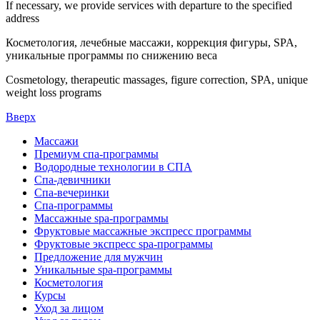
If necessary, we provide services with departure to the specified
address
Косметология, лечебные массажи, коррекция фигуры, SPA,
уникальные программы по снижению веса
Cosmetology, therapeutic massages, figure correction, SPA, unique
weight loss programs
Вверх
Массажи
Премиум спа-программы
Водородные технологии в СПА
Спа-девичники
Спа-вечеринки
Спа-программы
Массажные spa-программы
Фруктовые массажные экспресс программы
Фруктовые экспресс spa-программы
Предложение для мужчин
Уникальные spa-программы
Косметология
Курсы
Уход за лицом