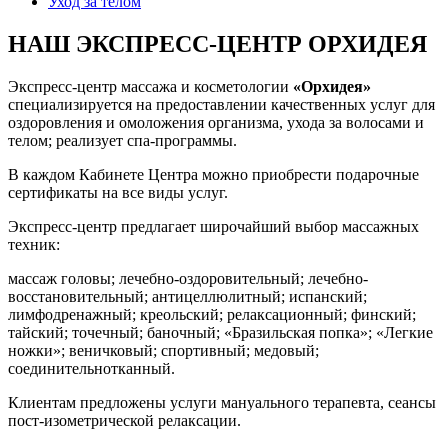
Уход за телом
НАШ ЭКСПРЕСС-ЦЕНТР ОРХИДЕЯ
Экспресс-центр массажа и косметологии
«Орхидея»
специализируется на предоставлении качественных услуг для
оздоровления и омоложения организма, ухода за волосами и
телом; реализует спа-программы.
В каждом Кабинете Центра можно приобрести подарочные
сертификаты на все виды услуг.
Экспресс-центр предлагает широчайший выбор массажных
техник:
массаж головы; лечебно-оздоровительный; лечебно-
восстановительный; антицеллюлитный; испанский;
лимфодренажный; креольский; релаксационный; финский;
тайский; точечный; баночный; «Бразильская попка»; «Легкие
ножки»; веничковый; спортивный; медовый;
соединительнотканный.
Клиентам предложены услуги мануального терапевта, сеансы
пост-изометрической релаксации.