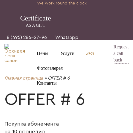
We work round the clock
Certificate
AS A GIFT
8 (495) 286-27-96
Whatsapp
Request
Цены
Услуги
a call
SPA
back
Фотогалерея
Главная страница
»
OFFER # 6
Контакты
OFFER # 6
Покупка абонемента
на 10 процедур