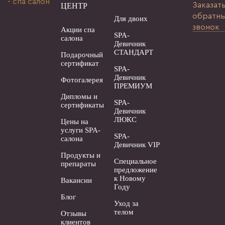
Заказат
ЦЕНТР
обратн
Для двоих
звонок
Акции спа
SPA-
салона
Девичник
СТАНДАРТ
Подарочный
сертификат
SPA-
Девичник
Фотогалерея
ПРЕМИУМ
Дипломы и
SPA-
сертификаты
Девичник
ЛЮКС
Цены на
услуги SPA-
SPA-
салона
Девичник VIP
Продукты и
Специальное
препараты
предложение
к Новому
Вакансии
Году
Блог
Уход за
телом
Отзывы
клиентов