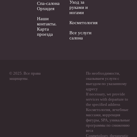
Уход за
Спа-салона
руками и
Орхидея
ногами
Наши
Косметология
контакты.
Карта
Все услуги
проезда
салона
© 2025. Все права
По необходимости,
защищены.
оказываем услуги с
выездом по указанному
адресу
If necessary, we provide
services with departure to
the specified address
Косметология, лечебные
массажи, коррекция
фигуры, SPA, уникальные
программы по снижению
веса
Cosmetology, therapeutic