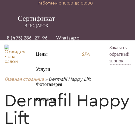
Работаем с 10:00 до 00:00
Cертификат
В ПОДАРОК
8 (495) 286-27-96
Whatsapp
Заказать
Цены
обратный
SPA
звонок
Услуги
Главная страница
»
Dermafil Happy Lift
Фотогалерея
Dermafil Happy
Контакты
Lift