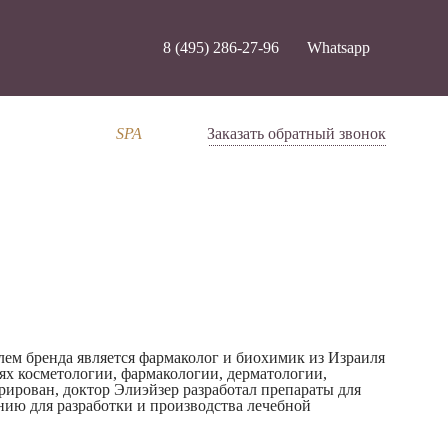
8 (495) 286-27-96
Whatsapp
SPA
Заказать обратный звонок
ем бренда является фармаколог и биохимик из Израиля
ях косметологии, фармакологии, дерматологии,
рирован, доктор Элиэйзер разработал препараты для
нию для разработки и производства лечебной