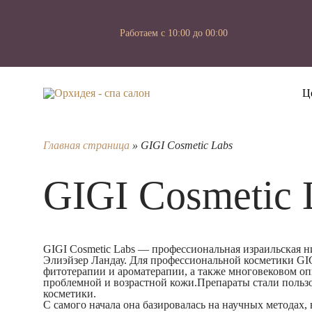
Работаем с 10:00 до 00:00
Ц
Главная страница
»
GIGI Cosmetic Labs
GIGI Cosmetic 
GIGI Cosmetic Labs
— профессиональная израильская ни
Элиэйзер Ландау. Для профессиональной косметики GIG
фитотерапии и ароматерапии, а также многовековом опы
проблемной и возрастной кожи.Препараты стали пользо
косметики.
С самого начала она базировалась на научных методах,