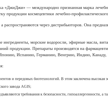
етика «ДжиДжи» — международно признанная марка лечеб
отку продукции космецевтики лечебно-профилактического
 а распространяются через дистрибьюторов. Она предна
е ингредиенты, морские водоросли, эфирные масла, вит
аний продукции. Препараты производятся на фармацевти
 Японию, Испанию, Германию, Венгрию, Индию, Канаду, 
я:
иентов и передовых биотехнологий. В этом заключена высокая э
кого завода AGIS;
редъявляются требования к безопасности, гипоаллергенности, а т