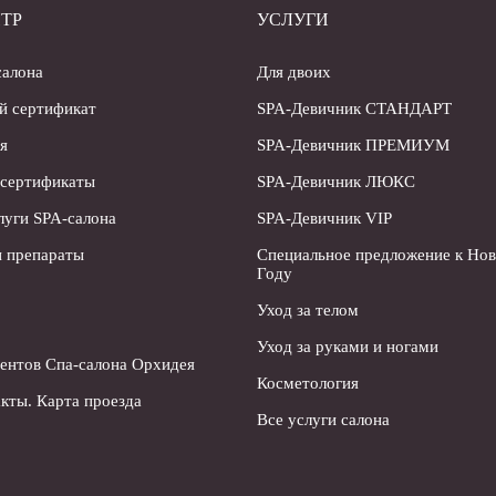
ТР
УСЛУГИ
салона
Для двоих
й сертификат
SPA-Девичник СТАНДАРТ
я
SPA-Девичник ПРЕМИУМ
 сертификаты
SPA-Девичник ЛЮКС
луги SPA-салона
SPA-Девичник VIP
 препараты
Специальное предложение к Но
Году
Уход за телом
Уход за руками и ногами
ентов Спа-салона Орхидея
Косметология
кты. Карта проезда
Все услуги салона