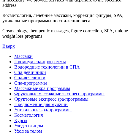
address
Косметология, лечебные массажи, коррекция фигуры, SPA,
уникальные программы по снижению веса
Cosmetology, therapeutic massages, figure correction, SPA, unique
weight loss programs
Вверх
Массажи
Премиум спа-программы
Водородные технологии в СПА
Спа-девичники
Спа-вечеринки
Спа-программы
Массажные spa-программы
Фруктовые массажные экспресс программы
Фруктовые экспресс spa-программы
Предложение для мужчин
Уникальные spa-программы
Косметология
Курсы
Уход за лицом
Уход за телом