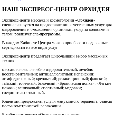
НАШ ЭКСПРЕСС-ЦЕНТР ОРХИДЕЯ
Экспресс-центр массажа и косметологии
«Орхидея»
специализируется на предоставлении качественных услуг для
оздоровления и омоложения организма, ухода за волосами и
телом; реализует спа-программы.
В каждом Кабинете Центра можно приобрести подарочные
сертификаты на все виды услуг.
Экспресс-центр предлагает широчайший выбор массажных
техник:
массаж головы; лечебно-оздоровительный; лечебно-
восстановительный; антицеллюлитный; испанский;
лимфодренажный; креольский; релаксационный; финский;
тайский; точечный; баночный; «Бразильская попка»; «Легкие
ножки»; веничковый; спортивный; медовый;
соединительнотканный.
Клиентам предложены услуги мануального терапевта, сеансы
пост-изометрической релаксации.
В кабинетах центра «Орхидея» выполняют: