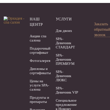
НАШ
УСЛУГИ
Заказать
ЦЕНТР
обратны
Для двоих
звонок
Акции спа
SPA-
салона
Девичник
СТАНДАРТ
Подарочный
сертификат
SPA-
Девичник
Фотогалерея
ПРЕМИУМ
Дипломы и
SPA-
сертификаты
Девичник
ЛЮКС
Цены на
услуги SPA-
SPA-
салона
Девичник VIP
Продукты и
Специальное
препараты
предложение
к Новому
Вакансии