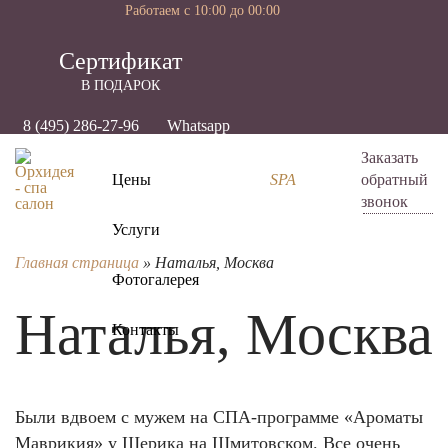
Работаем с 10:00 до 00:00
Cертификат
В ПОДАРОК
8 (495) 286-27-96
Whatsapp
Заказать
Цены
SPA
обратный
звонок
Услуги
Главная страница
»
Наталья, Москва
Фотогалерея
Наталья, Москва
Контакты
Были вдвоем с мужем на СПА-программе «Ароматы
Маврикия» у Шерика на Шмитовском. Все очень