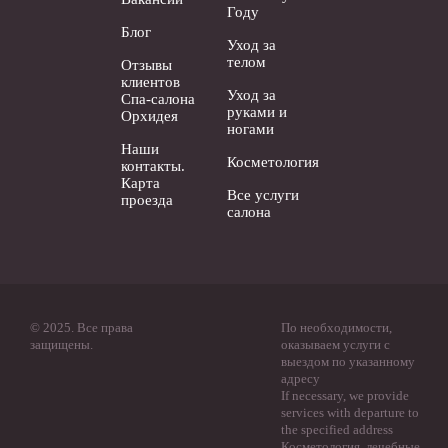
Году
Блог
Уход за
телом
Отзывы
клиентов
Уход за
Спа-салона
руками и
Орхидея
ногами
Наши
Косметология
контакты.
Карта
Все услуги
проезда
салона
© 2025. Все права
По необходимости,
защищены.
оказываем услуги с
выездом по указанному
адресу
If necessary, we provide
services with departure to
the specified address
Косметология, лечебные