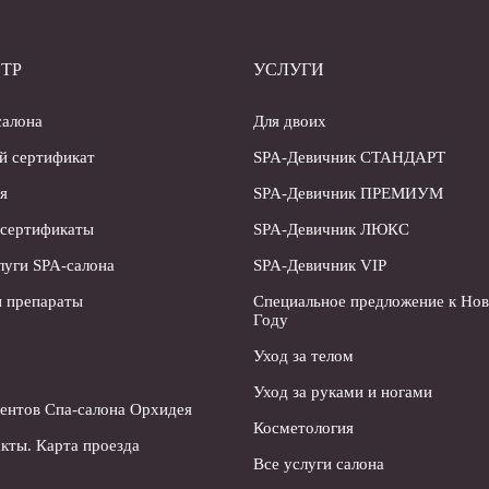
ТР
УСЛУГИ
салона
Для двоих
й сертификат
SPA-Девичник СТАНДАРТ
я
SPA-Девичник ПРЕМИУМ
 сертификаты
SPA-Девичник ЛЮКС
луги SPA-салона
SPA-Девичник VIP
 препараты
Специальное предложение к Но
Году
Уход за телом
Уход за руками и ногами
ентов Спа-салона Орхидея
Косметология
кты. Карта проезда
Все услуги салона