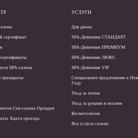
ТР
УСЛУГИ
салона
Для двоих
й сертификат
SPA-Девичник СТАНДАРТ
я
SPA-Девичник ПРЕМИУМ
 сертификаты
SPA-Девичник ЛЮКС
луги SPA-салона
SPA-Девичник VIP
 препараты
Специальное предложение к Но
Году
Уход за телом
Уход за руками и ногами
ентов Спа-салона Орхидея
Косметология
кты. Карта проезда
Все услуги салона