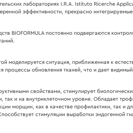
льских лабораториях I.R.A. Istituto Ricerche Appli
веренной эффективности, прекрасно интегрируемые 
дств BIOFORMULA постоянно подвергаются контролю
таний.
ой моделируется ситуация, приближенная к естеств
я процессы обновления тканей, что и дает видим
уктивными свойствами, стимулирует биологический
м, так и на внутриклеточном уровне. Обладает тро
ции морщин, как в качестве профилактики, так и д
Способствует стимуляции выработки эндогенной ги