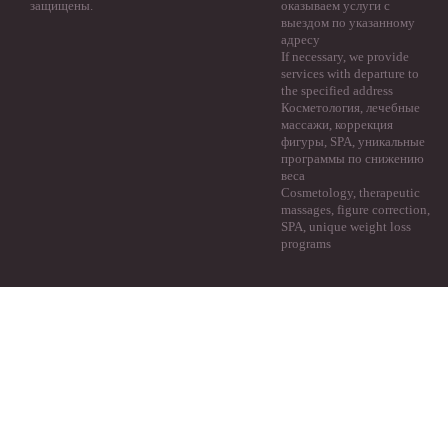
защищены.
оказываем услуги с
выездом по указанному
адресу
If necessary, we provide
services with departure to
the specified address
Косметология, лечебные
массажи, коррекция
фигуры, SPA, уникальные
программы по снижению
веса
Cosmetology, therapeutic
massages, figure correction,
SPA, unique weight loss
programs