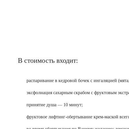
В стоимость входит:
распаривание в кедровой бочек с ингаляцией (мята
эксфолиация сахарным скрабом с фруктовым экстр
принятие душа — 10 минут;
фруктовое лифтинг-обертывание крем-маской всего
во время обертывания по Вашему желанию: демакияж