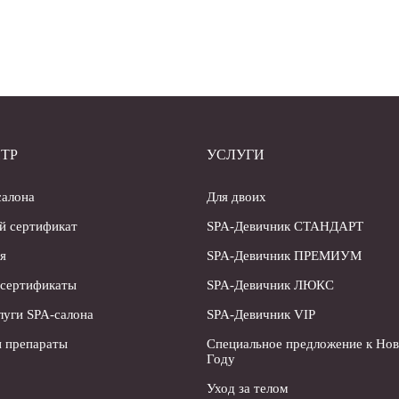
ТР
УСЛУГИ
салона
Для двоих
й сертификат
SPA-Девичник СТАНДАРТ
я
SPA-Девичник ПРЕМИУМ
 сертификаты
SPA-Девичник ЛЮКС
луги SPA-салона
SPA-Девичник VIP
 препараты
Специальное предложение к Но
Году
Уход за телом