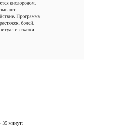
ется кислородом,
азывают
йствие. Программа
растяжек, болей,
ритуал из сказки
 35 минут;
;