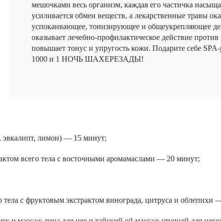
мешочками весь организм, каждая его частичка насыща
усиливается обмен веществ, а лекарственные травы ок
успокаивающее, тонизирующее и общеукрепляющее де
оказывает лечебно-профилактическое действие против 
повышает тонус и упругость кожи. Подарите себе SPA-
1000 и 1 НОЧЬ ШAХЕРEЗАДЫ!
, эвкалипт, лимон) — 15 минут;
актом всего тела с восточными аромамаслами — 20 минут;
 тела с фруктовым экстрактом винограда, цитруса и облепихи —
 и массаж лица для нее и тайский oil-массаж ступней для него