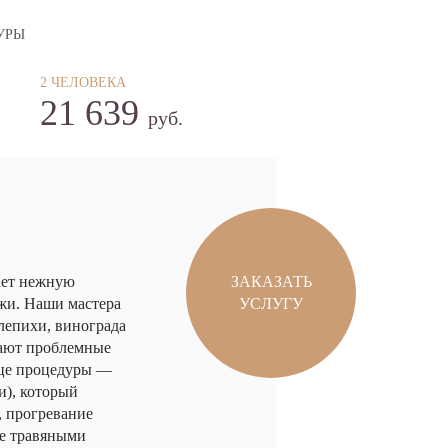
УРЫ
2 ЧЕЛОВЕКА
21 639
руб.
ает нежную
ЗАКАЗАТЬ
жи. Наши мастера
УСЛУГУ
блепихи, винограда
ают проблемные
нце процедуры —
и), который
, прогревание
же травяными