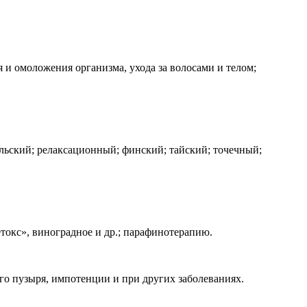
 и омоложения организма, ухода за волосами и телом;
ьский; релаксационный; финский; тайский; точечный;
етокс», виноградное и др.; парафинотерапию.
го пузыря, импотенции и при других заболеваниях.