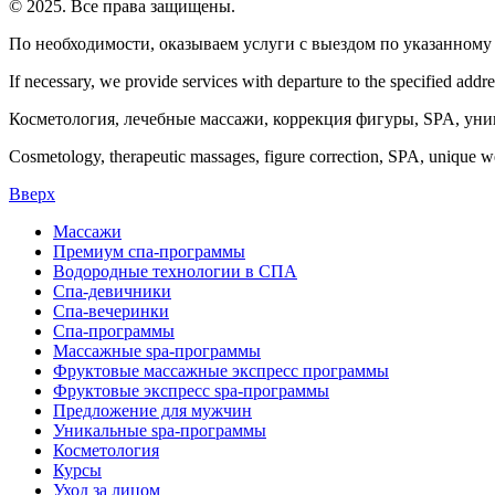
© 2025. Все права защищены.
По необходимости, оказываем услуги с выездом по указанному
If necessary, we provide services with departure to the specified addre
Косметология, лечебные массажи, коррекция фигуры, SPA, ун
Cosmetology, therapeutic massages, figure correction, SPA, unique w
Вверх
Массажи
Премиум спа-программы
Водородные технологии в СПА
Спа-девичники
Спа-вечеринки
Спа-программы
Массажные spa-программы
Фруктовые массажные экспресс программы
Фруктовые экспресс spa-программы
Предложение для мужчин
Уникальные spa-программы
Косметология
Курсы
Уход за лицом