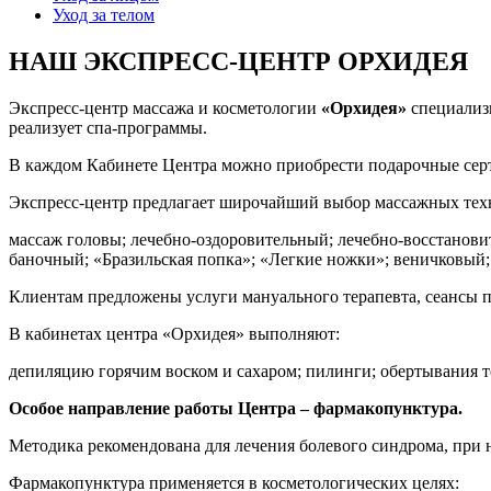
Уход за телом
НАШ ЭКСПРЕСС-ЦЕНТР ОРХИДЕЯ
Экспресс-центр массажа и косметологии
«Орхидея»
специализи
реализует спа-программы.
В каждом Кабинете Центра можно приобрести подарочные серт
Экспресс-центр предлагает широчайший выбор массажных тех
массаж головы; лечебно-оздоровительный; лечебно-восстанов
баночный; «Бразильская попка»; «Легкие ножки»; веничковый
Клиентам предложены услуги мануального терапевта, сеансы п
В кабинетах центра «Орхидея» выполняют:
депиляцию горячим воском и сахаром; пилинги; обертывания то
Особое направление работы Центра – фармакопунктура.
Методика рекомендована для лечения болевого синдрома, при 
Фармакопунктура применяется в косметологических целях: