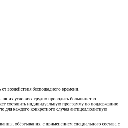
чь от воздействия беспощадного времени.
омашних условиях трудно проводить большинство
 может составить индивидуальную программу по поддержанию
щую для каждого конкретного случая антицеллюлитную
анны, обёртывания, с применением специального состава с