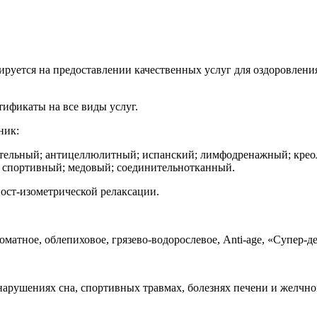
руется на предоставлении качественных услуг для оздоровления
ификаты на все виды услуг.
ник:
ительный; антицеллюлитный; испанский; лимфодренажный; креол
; спортивный; медовый; соединительнотканный.
ост-изометрической релаксации.
матное, облепиховое, грязево-водорослевое, Anti-age, «Супер-д
нарушениях сна, спортивных травмах, болезнях печени и желчно